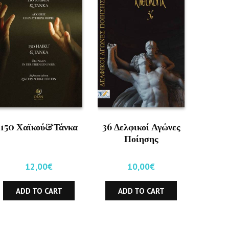
150 Χαϊκού&Τάνκα
36 Δελφικοί Αγώνες
Ποίησης
12,00
€
10,00
€
ADD TO CART
ADD TO CART