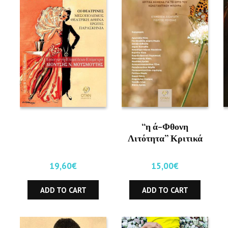
“η ά-Φθονη
Λιτότητα” Κριτικά
κείμενα για το έργο
του Κωνσταντίνου
19,60
€
15,00
€
Μπούρα
ADD TO CART
ADD TO CART