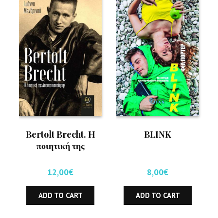
Bertolt Brecht. H
BLINK
ποιητική της
Αποστασιοποίησης
12,00
€
8,00
€
ADD TO CART
ADD TO CART