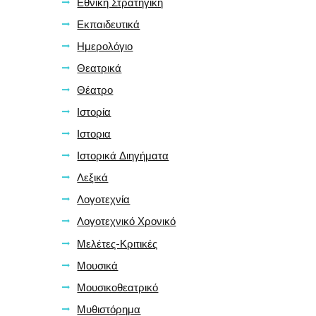
Εθνική Στρατηγική
Εκπαιδευτικά
Ημερολόγιο
Θεατρικά
Θέατρο
Ιστορία
Ιστορια
Ιστορικά Διηγήματα
Λεξικά
Λογοτεχνία
Λογοτεχνικό Χρονικό
Μελέτες-Κριτικές
Μουσικά
Μουσικοθεατρικό
Μυθιστόρημα