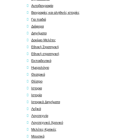
Αυτοβιογραφία
Βιογραφίες και αληθινές ιστορίες
Για παιδιά
Διάφορα
Διηγήματα
Δοκίμιο-Μελέτες
Εθνική Στρατηγική
Εθνική στρατηγική
Εκπαιδευτικά
Ημερολόγιο
Θεατρικά
Θέατρο
Ιστορια
Ιστορία
Ιστορικά Διηγήματα
Λεξικά
Λογοτεχνία
Λογοτεχνικό Χρονικό
Μελέτες-Κριτικές
Μουσικά