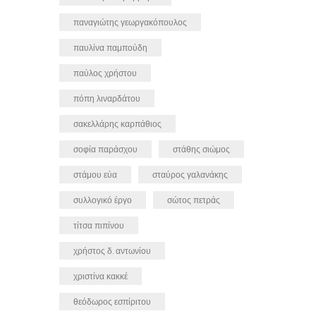
παναγιώτης γεωργακόπουλος
παυλίνα παμπούδη
παύλος χρήστου
πόπη λιναρδάτου
σακελλάρης καρπάθιος
σοφία παράσχου
στάθης σιώμος
στάμου εύα
σταύρος γαλανάκης
συλλογικό έργο
σώτος πετράς
τίτσα πιπίνου
χρήστος δ. αντωνίου
χριστίνα κακκέ
θεόδωρος εσπίριτου