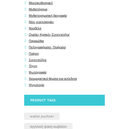
Μουσικοθεατρικό
Μυθιστόρημα
Μυθιστορηματική βιογραφία
Νέες κυκλοφορίες
Νουβέλα
Ομιλίες-Κριτικές-Συνεντεύξεις
Παραμύθια
Πεζογραφήματα - Ποιήματα
Ποίηση
Συνεντεύξεις
Τέχνη
Φωτογραφία
Χιουμοριστικά θέματα και ανέκδοτα
Ψυχολογία
PRODUCT TAGS
walter puchner
αγγελική ψακή-κωβαίου