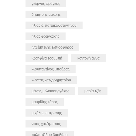
γιώργος φράγκος
δημήτρης μακρής
ηλίας δ. παπακωνσταντίνου
ηλίας φραγκάκης
ιντζέμπελης ελπιδοφόρος
ιωσηφίνα τσουμπή
κοντονή άννα
κωνσταντίνος μπούρας
κώστας χατζηδημητρίου
μάνος μελισσουργάκης
μαρία τζέη
μαυρίδης τάσος
μιχάλης πατρώνης
νίκος χατζηπαπάς
παλτατζίδου βαρβάρα