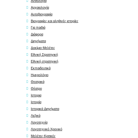
Ανθολογία
Αρχαιολογία
Αυτοβιογραφία
Βιογραφίες και αληθινές ιστορίες
Για παιδιά
Διάφορα
Διηγήματα
Δοκίμιο-Μελέτες
Εθνική Στρατηγική
Εθνική στρατηγική
Εκπαιδευτικά
Ημερολόγιο
Θεατρικά
Θέατρο
Ιστορια
Ιστορία
Ιστορικά Διηγήματα
Λεξικά
Λογοτεχνία
Λογοτεχνικό Χρονικό
Μελέτες-Κριτικές