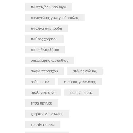
παλτατζίδου βαρβάρα
παναγιώτης γεωργακόπουλος
παυλίνα παμπούδη
παύλος χρήστου
πόπη λιναρδάτου
σακελλάρης καρπάθιος
σοφία παράσχου
στάθης σιώμος
στάμου εύα
σταύρος γαλανάκης
συλλογικό έργο
σώτος πετράς
τίτσα πιπίνου
χρήστος δ. αντωνίου
χριστίνα κακκέ