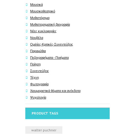
Μουσικά
Μουσικοθεατρικό
Μυθιστόρημα
Μυθιστορηματική βιογραφία
Νέες κυκλοφορίες
Νουβέλα
Ομιλίες-Κριτικές-Συνεντεύξεις
Παραμύθια
Πεζογραφήματα - Ποιήματα
Ποίηση
Συνεντεύξεις
Τέχνη
Φωτογραφία
Χιουμοριστικά θέματα και ανέκδοτα
Ψυχολογία
PRODUCT TAGS
walter puchner