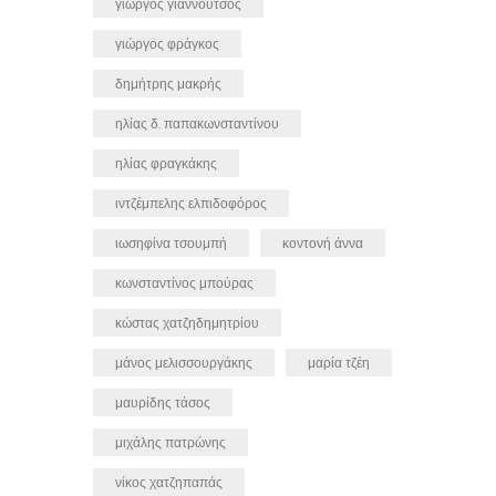
γιώργος γιαννούτσος
γιώργος φράγκος
δημήτρης μακρής
ηλίας δ. παπακωνσταντίνου
ηλίας φραγκάκης
ιντζέμπελης ελπιδοφόρος
ιωσηφίνα τσουμπή
κοντονή άννα
κωνσταντίνος μπούρας
κώστας χατζηδημητρίου
μάνος μελισσουργάκης
μαρία τζέη
μαυρίδης τάσος
μιχάλης πατρώνης
νίκος χατζηπαπάς