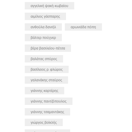
αγγελική ψακή-κωβαίου
αιμίλιος γάσπαρης
ανθούλα δανιήλ
αρωνιάδα πόπη
βάλτερ πούχνερ
βέρα βασιλείου-πέτσα
βαλάτας σπύρος
βασίλειος ρ. φλώρος
γαλανάκης σταύρος
γιάννης καρτέρης
γιάννης παντζόπουλος
γιάννης τσαμαντάκης
γιώργος βοϊκλής