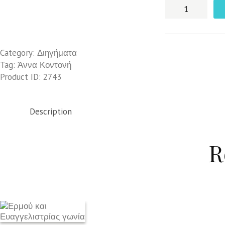
Η
κάθοδος
της
Αστραίας
Category:
Διηγήματα
quantity
Tag:
Άννα Κοντονή
Product ID:
2743
Description
R